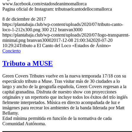
www.facebook.com/estadosdeanimomallorca
Pagina oficial de Instagram: tributoaelcantodellocomallorca
8 de diciembre de 2017
https://plantabaja.club/wp-content/uploads/2020/07/tributo-canto-
loco-1-212x300.png
300
212
branvan3000
https://plantabaja.club/wp-content/uploads/2020/07/logo-transparent-
minimal.png
branvan3000
2017-12-08 21:00:34
2020-07-20
10:29:24
Tributo a El Canto del Loco «Estados de Ánimo»
Concierto
Tributo a MUSE
Green Covers Tributes vuelve en la nueva temporada 17/18 con su
espectáculo tributo a Muse. Tras visitar más de 30 ciudades a lo
largo y ancho de la geografía española, Green Covers regresan a la
capital granadina. Disfruta de nuestro show con proyecciones
originales y un repertorio que incluye todos los éxitos del trío inglés
fielmente interpretados. Música en directo acompañada de luz e
imágenes para recrear los ambientes de la banda liderada por Matt
Bellamy.
Edad mínima permitida en función de la normativa de cada
Comunidad Autónoma.