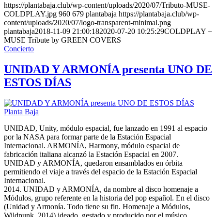
https://plantabaja.club/wp-content/uploads/2020/07/Tributo-MUSE-
COLDPLAY.jpg
960
679
plantabaja
https://plantabaja.club/wp-
content/uploads/2020/07/logo-transparent-minimal.png
plantabaja
2018-11-09 21:00:18
2020-07-20 10:25:29
COLDPLAY +
MUSE Tribute by GREEN COVERS
Concierto
UNIDAD Y ARMONÍA presenta UNO DE
ESTOS DÍAS
UNIDAD, Unity, módulo espacial, fue lanzado en 1991 al espacio
por la NASA para formar parte de la Estación Espacial
Internacional. ARMONÍA, Harmony, módulo espacial de
fabricación italiana alcanzó la Estación Espacial en 2007.
UNIDAD y ARMONÍA, quedaron ensamblados en órbita
permitiendo el viaje a través del espacio de la Estación Espacial
Internacional.
2014. UNIDAD y ARMONÍA, da nombre al disco homenaje a
Módulos, grupo referente en la historia del pop español. En el disco
(Unidad y Armonía. Todo tiene su fin. Homenaje a Módulos,
Wildpunk, 2014) ideado, gestado y producido por el músico