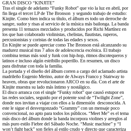
GRAN DISCO “KINJITE”
Tras el single de adelanto “Funky Robot” que vio la luz en abril, por
fin llega el tercer LP de The Bronson y segundo trabajo de estudio:
Kinjite. Como bien indica su título, el álbum es todo un derroche de
sangre, sudor y risas al servicio de la música más bailonga. La banda
presenta 11 temazos mezclados y producidos por Richi Martínez en
los que han colaborado violinistas, chelistas, flautistas, raperos,
percusionistas y coristas de todas las edades y sexos.
En Kinjite se puede apreciar como The Bronson está alcanzando su
madurez musical tras 7 años de adolescencia escénica. El trabajo
combina temas más soul y funk con hip-hop, ritmos discotequeros y
latinos e incluso algún estribillo poperillo. En resumen, un disco
para disfrutar con toda la familia.
La portada y el diseño del álbum corren a cargo del aclamado artista
madrileño Eugenio Merino, autor de Always Franco y Stairway to
heaven, obras que revolucionaron ARCO en su día. Con el arte de
Kinjite muestra su lado más íntimo y nostálgico.
El disco arranca con el single “Funky robot” que causó estupor en
las redes sociales, seguido por el potente soul de “Twilight Zone”,
donde nos invitan a viajar con ellos a la dimensión desconocida. A
este le sigue el desvergonzado “Grammy” con un mensaje poco
convencional, no apto para todos los públicos. “Meet Me” es el tema
más disco del álbum donde la banda incorpora violines y arreglos al
más puro estilo Fiebre del Sábado Noche. “Music machine” y “I
won’t fight back” son fieles al estilo crudo y directo que caracteriza