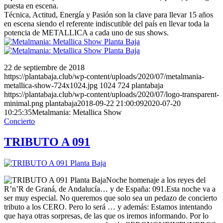
puesta en escena.
Técnica, Actitud, Energía y Pasión son la clave para llevar 15 años
en escena siendo el referente indiscutible del país en llevar toda la
potencia de METALLICA a cada uno de sus shows.
22 de septiembre de 2018
https://plantabaja.club/wp-content/uploads/2020/07/metalmania-
metallica-show-724x1024.jpg
1024
724
plantabaja
https://plantabaja.club/wp-content/uploads/2020/07/logo-transparent-
minimal.png
plantabaja
2018-09-22 21:00:09
2020-07-20
10:25:35
Metalmania: Metallica Show
Concierto
TRIBUTO A 091
Noche homenaje a los reyes del
R’n’R de Graná, de Andalucía… y de España: 091.Esta noche va a
ser muy especial. No queremos que solo sea un pedazo de concierto
tributo a los CERO. Pero lo será … y además: Estamos intentando
que haya otras sorpresas, de las que os iremos informando. Por lo