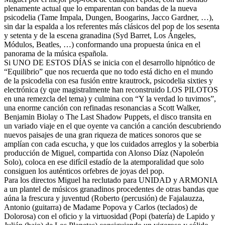
plenamente actual que lo emparentan con bandas de la nueva
psicodelia (Tame Impala, Dungen, Boogarins, Jacco Gardner, …),
sin dar la espalda a los referentes más clásicos del pop de los sesenta
y setenta y de la escena granadina (Syd Barret, Los Ángeles,
Módulos, Beatles, …) conformando una propuesta única en el
panorama de la música española.
Si UNO DE ESTOS DÍAS se inicia con el desarrollo hipnótico de
“Equilibrio” que nos recuerda que no todo está dicho en el mundo
de la psicodelia con esa fusión entre krautrock, psicodelia sixties y
electrónica (y que magistralmente han reconstruido LOS PILOTOS
en una remezcla del tema) y culmina con “Y la verdad lo tuvimos”,
una enorme canción con refinadas resonancias a Scott Walker,
Benjamin Biolay o The Last Shadow Puppets, el disco transita en
un variado viaje en el que oyente va canción a canción descubriendo
nuevos paisajes de una gran riqueza de matices sonoros que se
amplían con cada escucha, y que los cuidados arreglos y la soberbia
producción de Miguel, compartida con Alonso Díaz (Napoleón
Solo), coloca en ese difícil estadío de la atemporalidad que solo
consiguen los auténticos orfebres de joyas del pop.
Para los directos Miguel ha reclutado para UNIDAD y ARMONIA
a un plantel de músicos granadinos procedentes de otras bandas que
aúna la frescura y juventud (Roberto (percusión) de Fajalauzza,
Antonio (guitarra) de Madame Popova y Carlos (teclados) de
Dolorosa) con el oficio y la virtuosidad (Popi (batería) de Lapido y