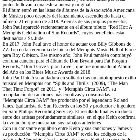
juntos lo llevan a una esfera nueva y original.
El álbum entró en las listas de álbumes de la Asociación Americana
de Música poco después del lanzamiento, ascendiendo hasta el
número 21 en junio de 2018. Además de sus propios proyectos,
John Paul apareció recientemente en el álbum tributo “Red Hot: A
Memphis Celebration of Sun Records”, cuyos beneficios están
destinados a St. Jude.
En 2017, John Paul tuvo el honor de actuar con Billy Gibbons de
ZZ Top en la ceremonia de inicio del Memphis Music Hall of Fame
para Roy Orbison. Ese mismo año, John Paul también contribuyó
con una canción para el álbum de Don Bryant para Fat Possum
Records, “Don’t Give Up on Love”, que fue nominado al Álbum
del Año en los Blues Music Awards de 2018.
John Paul inició su andadura en solitario tras un autoimpuesto exilio
musical en Memphis con “Spills and Thrills” (2009), “The Man
That Time Forgot” en 2011, y “Memphis Circa 3AM”, su
recopilación de canciones más emotivas y consumadas.
“Memphis Circa 3AM” fue producido por el legendario Roland
Janes, (guitarrista de Sun Records en los 50 y productor e ingeniero
en Sam Phillips Recording Service). El resultado final es un dueto
entre dos artistas profundamente similares, en el que Keith confirma
la evolución que mostraban sus trabajos anteriores.
Con un constante equilibrio entre Keith y sus canciones y James y
su producción, “Memphis Circa 3AM” revela los códigos de la
música de Memphis. Con la ayuda de Janes, Keith ha conseguido