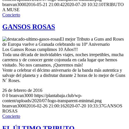
branvan3000
2016-05-21 21:00:42
2020-07-20 10:32:10
TRIBUTO
A MUSE
Concierto
GANSOS ROSAS
El mejor Tributo a Guns and Roses
de Europa vuelve a Granada celebrando su 10º Aniversario
Los Gansos Rosas cumplimos 10 Años!!!
Toda una década de inolvidables viajes, noches irrepetibles, mucha
carretera y de conocer gente cojonuda en cada lugar que hemos
visitado. No nos cansamos, ¡Queremos más!
Vente a celebrar el décimo aniversario de la banda más autentica y
salvaje del planeta y a disfrutar durante 2 horas de lo mejor de Guns
N´ Roses.
26 de febrero de 2016
0
0
branvan3000
https://plantabaja.club/wp-
content/uploads/2020/07/logo-transparent-minimal.png
branvan3000
2016-02-26 21:00:16
2020-07-20 10:33:37
GANSOS
ROSAS
Concierto
EL ÚLTIMO TRIBUTO