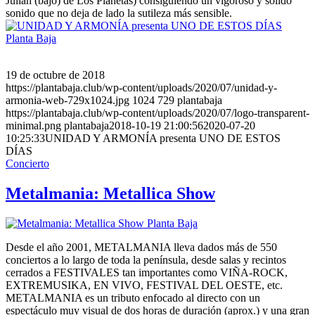
Julián (bajo) de Los Planetas) consiguiendo un vigoroso y sólido
sonido que no deja de lado la sutileza más sensible.
19 de octubre de 2018
https://plantabaja.club/wp-content/uploads/2020/07/unidad-y-
armonia-web-729x1024.jpg
1024
729
plantabaja
https://plantabaja.club/wp-content/uploads/2020/07/logo-transparent-
minimal.png
plantabaja
2018-10-19 21:00:56
2020-07-20
10:25:33
UNIDAD Y ARMONÍA presenta UNO DE ESTOS
DÍAS
Concierto
Metalmania: Metallica Show
Desde el año 2001, METALMANIA lleva dados más de 550
conciertos a lo largo de toda la península, desde salas y recintos
cerrados a FESTIVALES tan importantes como VIÑA-ROCK,
EXTREMUSIKA, EN VIVO, FESTIVAL DEL OESTE, etc.
METALMANIA es un tributo enfocado al directo con un
espectáculo muy visual de dos horas de duración (aprox.) y una gran