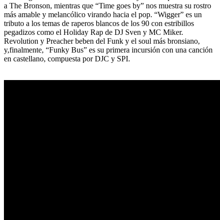
a The Bronson, mientras que “Time goes by” nos muestra su rostro
más amable y melancólico virando hacia el pop. “Wigger” es un
tributo a los temas de raperos blancos de los 90 con estribillos
pegadizos como el Holiday Rap de DJ Sven y MC Miker.
Revolution y Preacher beben del Funk y el soul más bronsiano,
y,finalmente, “Funky Bus” es su primera incursión con una canción
en castellano, compuesta por DJC y SPI.