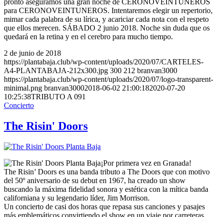
pronto aseguramos una gran noche de CERONOVEINTUNEROS
para CERONOVEINTUNEROS. Intentaremos elegir un repertorio,
mimar cada palabra de su lírica, y acariciar cada nota con el respeto
que ellos merecen. SÁBADO 2 junio 2018. Noche sin duda que os
quedará en la retina y en el cerebro para mucho tiempo.
2 de junio de 2018
https://plantabaja.club/wp-content/uploads/2020/07/CARTELES-
A4-PLANTABAJA-212x300.jpg
300
212
branvan3000
https://plantabaja.club/wp-content/uploads/2020/07/logo-transparent-
minimal.png
branvan3000
2018-06-02 21:00:18
2020-07-20
10:25:38
TRIBUTO A 091
Concierto
The Risin' Doors
¡Por primera vez en Granada!
The Risin’ Doors es una banda tributo a The Doors que con motivo
del 50º aniversario de su debut en 1967, ha creado un show
buscando la máxima fidelidad sonora y estética con la mítica banda
californiana y su legendario líder, Jim Morrison.
Un concierto de casi dos horas que repasa sus canciones y pasajes
más emblemáticos convirtiendo el show en un viaje por carreteras