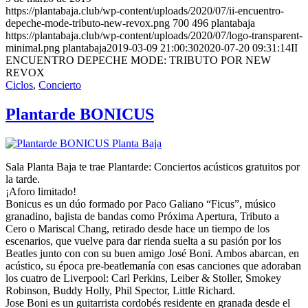
https://plantabaja.club/wp-content/uploads/2020/07/ii-encuentro-
depeche-mode-tributo-new-revox.png
700
496
plantabaja
https://plantabaja.club/wp-content/uploads/2020/07/logo-transparent-
minimal.png
plantabaja
2019-03-09 21:00:30
2020-07-20 09:31:14
II
ENCUENTRO DEPECHE MODE: TRIBUTO POR NEW
REVOX
Ciclos
,
Concierto
Plantarde BONICUS
Sala Planta Baja te trae Plantarde: Conciertos acústicos gratuitos por
la tarde.
¡Aforo limitado!
Bonicus es un dúo formado por Paco Galiano “Ficus”, músico
granadino, bajista de bandas como Próxima Apertura, Tributo a
Cero o Mariscal Chang, retirado desde hace un tiempo de los
escenarios, que vuelve para dar rienda suelta a su pasión por los
Beatles junto con con su buen amigo José Boni. Ambos abarcan, en
acústico, su época pre-beatlemanía con esas canciones que adoraban
los cuatro de Liverpool: Carl Perkins, Leiber & Stoller, Smokey
Robinson, Buddy Holly, Phil Spector, Little Richard.
Jose Boni es un guitarrista cordobés residente en granada desde el