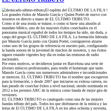
¡El espíritu del ÚLTIMO DE LA FILA !
Los grandes éxitos de Manolo García y Quimi Portet de nuevo con
nosotros en directo a mano de EL ÚLTIMO TRIBUTO.
Como si de una ironía se tratase, o como si fuese una alusión al
mandato bíblico, uno de los mayores éxitos cosechados en el
panorama musical español de todos los tiempos ha sido, sin duda, a
cargo del grupo EL ÚLTIMO DE LA FILA. La formación liderada
por Manolo García junto con Quimi Portet, consiguieron alzarse
como uno de los grupos de referencia en nuestro país, configurando
la banda sonora de la juventud de muchos de nosotros, y sus éxitos
siguen estando vigentes hoy día en todas las emisoras de radio
nacionales.
Por estos motivos, se decidieron juntar en Barcelona una serie de
jóvenes músicos profesionales, para rendir el homenaje que tanto
Manolo García como sus numerosos admiradores e incondicionales
se merecen. EL ÚLTIMO TRIBUTO fue el nombre que escogieron
para la formación, y desde 2007 que iniciaron su exitosa carrera, no
han parado de cosechar éxitos a nivel nacional, siendo nominada en
2012 a los premios ARC de la música como banda de mejor gira de
versiones.
EL ÚLTIMO TRIBUTO es catalogado como una de las mejores
bandas tributo del país. Todos los que disfrutaron de la música y las
letras de El ÚLTIMO DE LA FILA en los años ochenta y noventa,