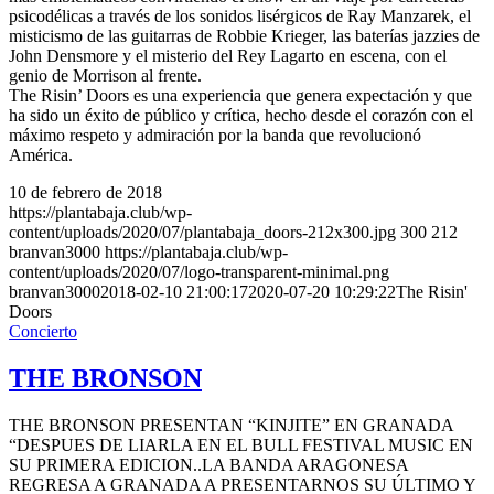
psicodélicas a través de los sonidos lisérgicos de Ray Manzarek, el
misticismo de las guitarras de Robbie Krieger, las baterías jazzies de
John Densmore y el misterio del Rey Lagarto en escena, con el
genio de Morrison al frente.
The Risin’ Doors es una experiencia que genera expectación y que
ha sido un éxito de público y crítica, hecho desde el corazón con el
máximo respeto y admiración por la banda que revolucionó
América.
10 de febrero de 2018
https://plantabaja.club/wp-
content/uploads/2020/07/plantabaja_doors-212x300.jpg
300
212
branvan3000
https://plantabaja.club/wp-
content/uploads/2020/07/logo-transparent-minimal.png
branvan3000
2018-02-10 21:00:17
2020-07-20 10:29:22
The Risin'
Doors
Concierto
THE BRONSON
THE BRONSON PRESENTAN “KINJITE” EN GRANADA
“DESPUES DE LIARLA EN EL BULL FESTIVAL MUSIC EN
SU PRIMERA EDICION..LA BANDA ARAGONESA
REGRESA A GRANADA A PRESENTARNOS SU ÚLTIMO Y