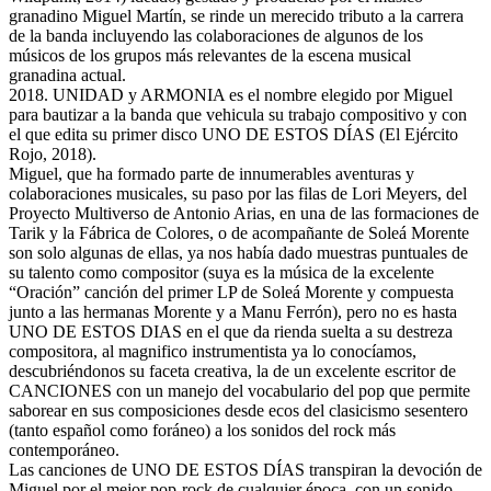
granadino Miguel Martín, se rinde un merecido tributo a la carrera
de la banda incluyendo las colaboraciones de algunos de los
músicos de los grupos más relevantes de la escena musical
granadina actual.
2018. UNIDAD y ARMONIA es el nombre elegido por Miguel
para bautizar a la banda que vehicula su trabajo compositivo y con
el que edita su primer disco UNO DE ESTOS DÍAS (El Ejército
Rojo, 2018).
Miguel, que ha formado parte de innumerables aventuras y
colaboraciones musicales, su paso por las filas de Lori Meyers, del
Proyecto Multiverso de Antonio Arias, en una de las formaciones de
Tarik y la Fábrica de Colores, o de acompañante de Soleá Morente
son solo algunas de ellas, ya nos había dado muestras puntuales de
su talento como compositor (suya es la música de la excelente
“Oración” canción del primer LP de Soleá Morente y compuesta
junto a las hermanas Morente y a Manu Ferrón), pero no es hasta
UNO DE ESTOS DIAS en el que da rienda suelta a su destreza
compositora, al magnifico instrumentista ya lo conocíamos,
descubriéndonos su faceta creativa, la de un excelente escritor de
CANCIONES con un manejo del vocabulario del pop que permite
saborear en sus composiciones desde ecos del clasicismo sesentero
(tanto español como foráneo) a los sonidos del rock más
contemporáneo.
Las canciones de UNO DE ESTOS DÍAS transpiran la devoción de
Miguel por el mejor pop-rock de cualquier época, con un sonido