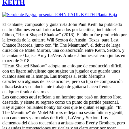
KEITH
El cantante, compositor y guitarrista John Paul Keith ha publicado
cuatro álbumes en solitario aclamados por la crítica, incluido el
último, “Heart Shaped Shadow” (2018). El álbum fue producido por
la leyenda de la guitarra Will Sexton de Austin, Texas, para Last
Chance Records, junto con “In The Meantime”, el debut de larga
duración de Motel Mirrors, una colaboración entre Keith, Sexton, y
la cantante / bajista Amy LaVere. Ambos álbumes salieron juntos en
marzo de 2018.
“Heart Shaped Shadow” adopta un enfoque de conducción difícil,
con un ligero salvajismo que sugiere un jugador que guarda unos
cuantos ases en la manga. Las trompas al estilo Memphis
caracterizan algunas de las canciones, pero su tipo de composición
ultra-clásica y su alucinante trabajo de guitarra hacen frente a
cualquier tirador de armas.
Las canciones aquí reflejan a un hombre que pasó un tiempo libre,
desatado, y siente su regreso como un punto de partida personal.
Hay algunos brillantes honky tonkers que le quitan el aguijón. “In
The Meantime” de Motel Mirrors refleja una sesión íntima y gentil,
con canciones y armonías de Keith, LaVere y Sexton. Los
elementos del disco recuerdan a artistas como Everly Brothers, pero
las agudas interpretaciones musicales y su claro amor por tocar