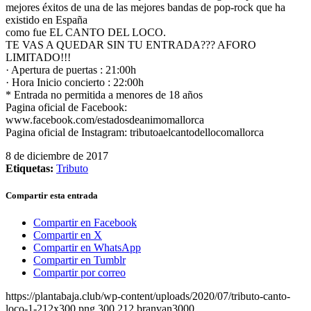
mejores éxitos de una de las mejores bandas de pop-rock que ha
existido en España
como fue EL CANTO DEL LOCO.
TE VAS A QUEDAR SIN TU ENTRADA??? AFORO
LIMITADO!!!
· Apertura de puertas : 21:00h
· Hora Inicio concierto : 22:00h
* Entrada no permitida a menores de 18 años
Pagina oficial de Facebook:
www.facebook.com/estadosdeanimomallorca
Pagina oficial de Instagram: tributoaelcantodellocomallorca
8 de diciembre de 2017
Etiquetas:
Tributo
Compartir esta entrada
Compartir en Facebook
Compartir en X
Compartir en WhatsApp
Compartir en Tumblr
Compartir por correo
https://plantabaja.club/wp-content/uploads/2020/07/tributo-canto-
loco-1-212x300.png
300
212
branvan3000