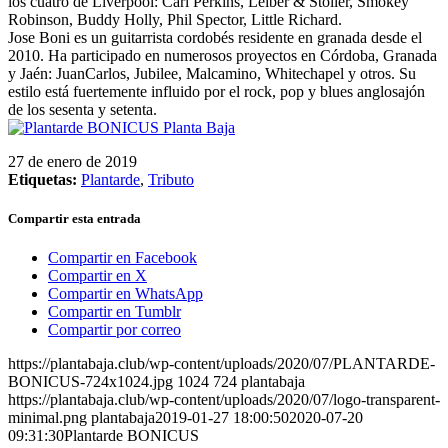
los cuatro de Liverpool: Carl Perkins, Leiber & Stoller, Smokey
Robinson, Buddy Holly, Phil Spector, Little Richard.
Jose Boni es un guitarrista cordobés residente en granada desde el
2010. Ha participado en numerosos proyectos en Córdoba, Granada
y Jaén: JuanCarlos, Jubilee, Malcamino, Whitechapel y otros. Su
estilo está fuertemente influido por el rock, pop y blues anglosajón
de los sesenta y setenta.
27 de enero de 2019
Etiquetas:
Plantarde
,
Tributo
Compartir esta entrada
Compartir en Facebook
Compartir en X
Compartir en WhatsApp
Compartir en Tumblr
Compartir por correo
https://plantabaja.club/wp-content/uploads/2020/07/PLANTARDE-
BONICUS-724x1024.jpg
1024
724
plantabaja
https://plantabaja.club/wp-content/uploads/2020/07/logo-transparent-
minimal.png
plantabaja
2019-01-27 18:00:50
2020-07-20
09:31:30
Plantarde BONICUS