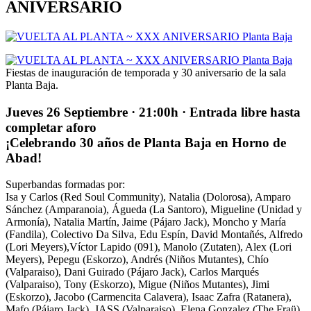
ANIVERSARIO
Fiestas de inauguración de temporada y 30 aniversario de la sala
Planta Baja.
Jueves 26 Septiembre · 21:00h · Entrada libre hasta
completar aforo
¡Celebrando 30 años de Planta Baja en Horno de
Abad!
Superbandas formadas por:
Isa y Carlos (Red Soul Community), Natalia (Dolorosa), Amparo
Sánchez (Amparanoia), Águeda (La Santoro), Migueline (Unidad y
Armonía), Natalia Martín, Jaime (Pájaro Jack), Moncho y María
(Fandila), Colectivo Da Silva, Edu Espín, David Montañés, Alfredo
(Lori Meyers),Víctor Lapido (091), Manolo (Zutaten), Alex (Lori
Meyers), Pepegu (Eskorzo), Andrés (Niños Mutantes), Chío
(Valparaiso), Dani Guirado (Pájaro Jack), Carlos Marqués
(Valparaiso), Tony (Eskorzo), Migue (Niños Mutantes), Jimi
(Eskorzo), Jacobo (Carmencita Calavera), Isaac Zafra (Ratanera),
Mafo (Pájaro Jack), JASS (Valparaiso), Elena Gonzalez (The Fraü),