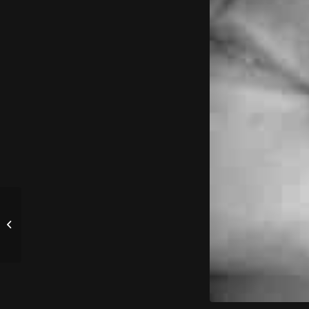
MICROCLUB presenta:
"BERLIN CALLING
PARTY"