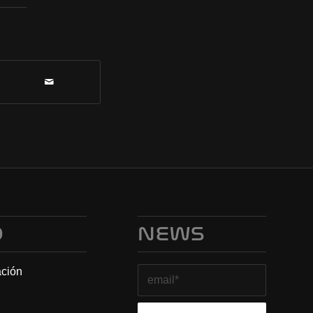
O
NEWS
ación