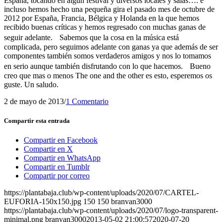
España, tocando en algún festival y diversos locales y salas…. e
incluso hemos hecho una pequeña gira el pasado mes de octubre de
2012 por España, Francia, Bélgica y Holanda en la que hemos
recibido buenas críticas y hemos regresado con muchas ganas de
seguir adelante. Sabemos que la cosa en la música está
complicada, pero seguimos adelante con ganas ya que además de ser
componentes también somos verdaderos amigos y nos lo tomamos
en serio aunque también disfrutando con lo que hacemos. Bueno
creo que mas o menos The one and the other es esto, esperemos os
guste. Un saludo.
2 de mayo de 2013
/
1 Comentario
Compartir esta entrada
Compartir en Facebook
Compartir en X
Compartir en WhatsApp
Compartir en Tumblr
Compartir por correo
https://plantabaja.club/wp-content/uploads/2020/07/CARTEL-
EUFORIA-150x150.jpg
150
150
branvan3000
https://plantabaja.club/wp-content/uploads/2020/07/logo-transparent-
minimal.png
branvan3000
2013-05-02 21:00:57
2020-07-20