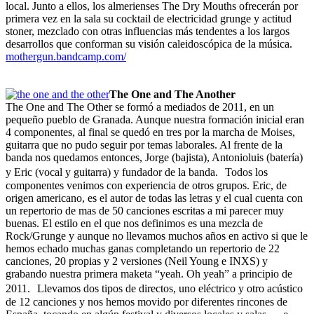
local. Junto a ellos, los almerienses The Dry Mouths ofrecerán por
primera vez en la sala su cocktail de electricidad grunge y actitud
stoner, mezclado con otras influencias más tendentes a los largos
desarrollos que conforman su visión caleidoscópica de la música.
mothergun.bandcamp.com/
The One and The Another
The One and The Other se formó a mediados de 2011, en un
pequeño pueblo de Granada. Aunque nuestra formación inicial eran
4 componentes, al final se quedó en tres por la marcha de Moises,
guitarra que no pudo seguir por temas laborales. Al frente de la
banda nos quedamos entonces, Jorge (bajista), Antonioluis (batería)
y Eric (vocal y guitarra) y fundador de la banda. Todos los
componentes venimos con experiencia de otros grupos. Eric, de
origen americano, es el autor de todas las letras y el cual cuenta con
un repertorio de mas de 50 canciones escritas a mi parecer muy
buenas. El estilo en el que nos definimos es una mezcla de
Rock/Grunge y aunque no llevamos muchos años en activo si que le
hemos echado muchas ganas completando un repertorio de 22
canciones, 20 propias y 2 versiones (Neil Young e INXS) y
grabando nuestra primera maketa “yeah. Oh yeah” a principio de
2011. Llevamos dos tipos de directos, uno eléctrico y otro acústico
de 12 canciones y nos hemos movido por diferentes rincones de