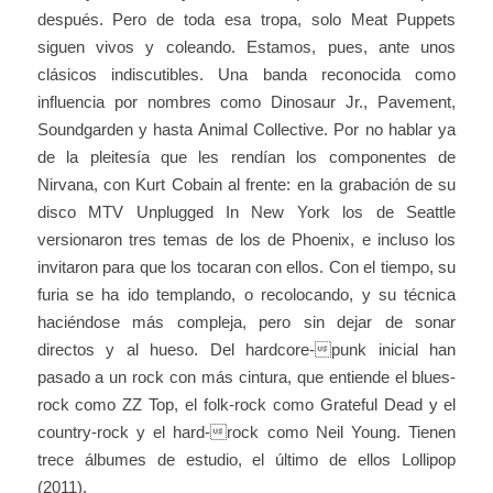
después. Pero de toda esa tropa, solo Meat Puppets
siguen vivos y coleando. Estamos, pues, ante unos
clásicos indiscutibles. Una banda reconocida como
influencia por nombres como Dinosaur Jr., Pavement,
Soundgarden y hasta Animal Collective. Por no hablar ya
de la pleitesía que les rendían los componentes de
Nirvana, con Kurt Cobain al frente: en la grabación de su
disco MTV Unplugged In New York los de Seattle
versionaron tres temas de los de Phoenix, e incluso los
invitaron para que los tocaran con ellos. Con el tiempo, su
furia se ha ido templando, o recolocando, y su técnica
haciéndose más compleja, pero sin dejar de sonar
directos y al hueso. Del hardcore-punk inicial han
pasado a un rock con más cintura, que entiende el blues-
rock como ZZ Top, el folk-rock como Grateful Dead y el
country-rock y el hard-rock como Neil Young. Tienen
trece álbumes de estudio, el último de ellos Lollipop
(2011).