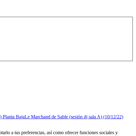
Le Marchand de Sable (sesión dj sala A) (10/12/22)
tarlo a tus preferencias, así como ofrecer funciones sociales y