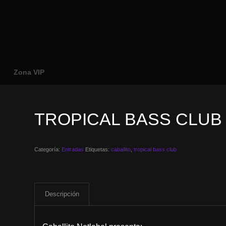
o
Zona VIP
TROPICAL BASS CLUB (
Categoría:
Entradas
Etiquetas:
caballito
,
tropical bass club
Descripción