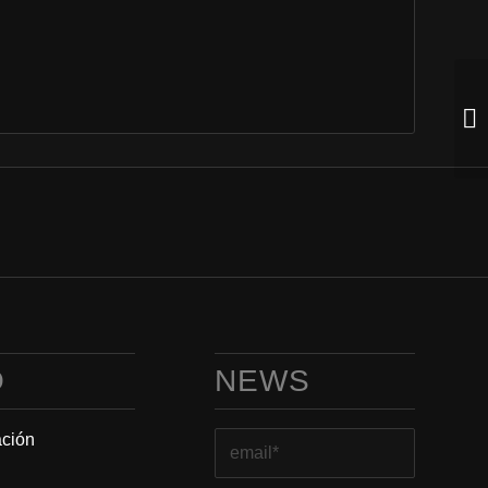
O
NEWS
ación