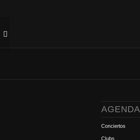
GRACIAS LOLI (sesión
dj sala A) (28/05/22)
AGEND
Conciertos
Clubs