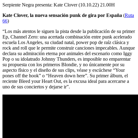
Serpiente Negra presenta: Kate Clover (10.10.22) 21.00H
Kate Clover, la nueva sensación punk de gira por España
(
Ruta
66
)
“Los más atentos le siguen la pista desde la publicación de su primer
Ep, Channel Zero: una acertada combinación entre punk acelerado
escuela Los Angeles, su ciudad natal, power pop de raíz clásica y
rock and roll que le permite construir canciones impecables. Aunque
declara su admiración eterna por animales del escenario como Iggy
Pop o su idolatrado Johnny Thunders, es imposible no emparentar
su propuesta con los primeros Blondie, y no únicamente por su
aspecto físico y el diseño de sus clips, véase y escúchese “Your
pones off the hook” o “Heaven down here”. Su primer álbum, el
reciente Bleed your Heart Out, es la excusa ideal para acercarse a
uno de sus conciertos y dejarse ir”.