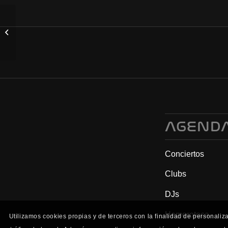
Breakin’ Necks (sesión
dj) (15/11/25)
AGEND
Conciertos
Clubs
DJs
Hemeroteca
Utilizamos cookies propias y de terceros con la finalidad de personaliz