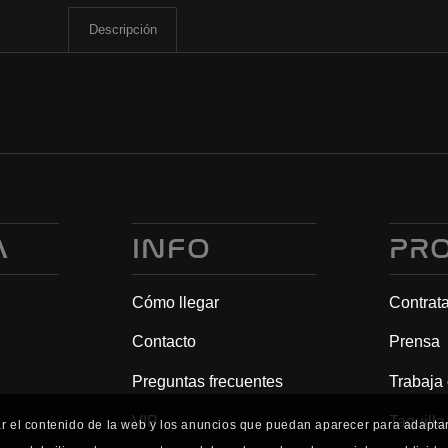
Descripción
A
INFO
PR
Cómo llegar
Contrat
Contacto
Prensa
Preguntas frecuentes
Trabaja
VIP
Taquilla
ar el contenido de la web y los anuncios que puedan aparecer para adaptarl