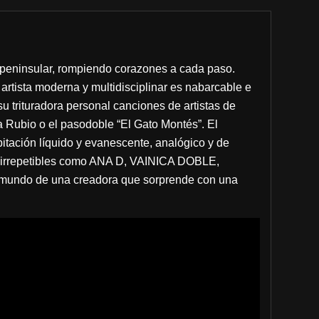
a peninsular, rompiendo corazones a cada paso.
rtista moderna y multidisciplinar es nabarcable e
su trituradora personal canciones de artistas de
 Rubio o el pasodoble “El Gato Montés”. El
bitación líquido y evanescente, analógico y de
tas irrepetibles como ANA D, VAINICA DOBLE,
mundo de una creadora que sorprende con una