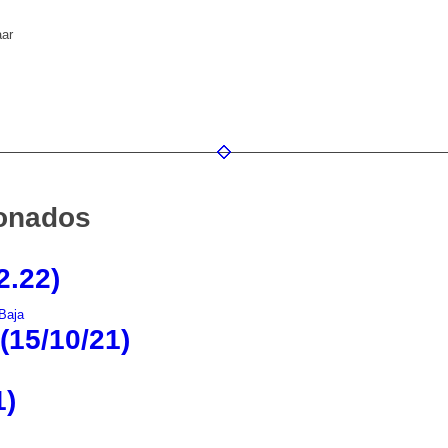
aar
ionados
2.22)
15/10/21)
1)