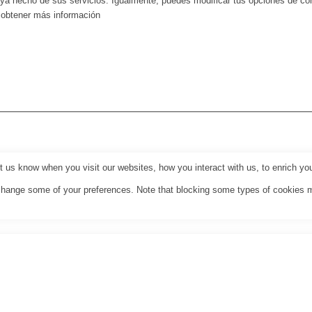
haya hecho de sus servicios. Igualmente, puedes modificar tus opciones de c
a obtener más información
us know when you visit our websites, how you interact with us, to enrich you
o change some of your preferences. Note that blocking some types of cookies 