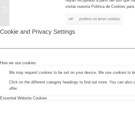
hayan recopilado a partir del uso que 
actifsanwich b2b
visitar nuestra Política de Cookies par
delaschuches b2b
pelusa (sesión DJ)
ok!
prefiero no tener cookies
(08/09/22)
Cookie and Privacy Settings
How we use cookies
We may request cookies to be set on your device. We use cookies to let 
Click on the different category headings to find out more. You can als
offer.
Essential Website Cookies