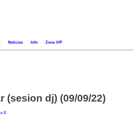
6
Noticias
Info
Zona VIP
 (sesion dj) (09/09/22)
la B