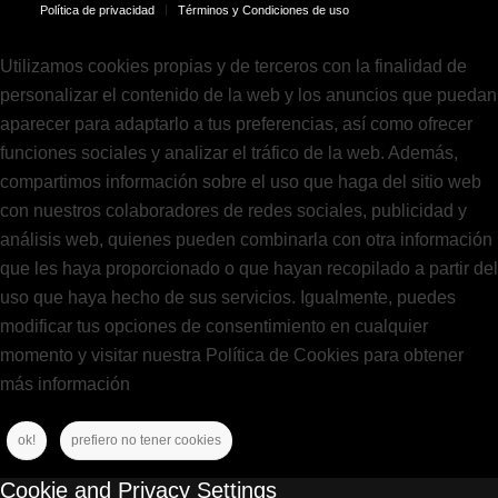
Política de privacidad
Términos y Condiciones de uso
Utilizamos cookies propias y de terceros con la finalidad de
personalizar el contenido de la web y los anuncios que puedan
aparecer para adaptarlo a tus preferencias, así como ofrecer
funciones sociales y analizar el tráfico de la web. Además,
compartimos información sobre el uso que haga del sitio web
con nuestros colaboradores de redes sociales, publicidad y
análisis web, quienes pueden combinarla con otra información
que les haya proporcionado o que hayan recopilado a partir del
uso que haya hecho de sus servicios. Igualmente, puedes
modificar tus opciones de consentimiento en cualquier
momento y visitar nuestra Política de Cookies para obtener
más información
ok!
prefiero no tener cookies
Cookie and Privacy Settings