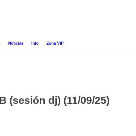
6
Noticias
Info
Zona VIP
sesión dj) (11/09/25)