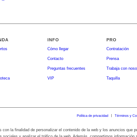
NDA
INFO
PRO
rtos
Cómo llegar
Contratación
Contacto
Prensa
Preguntas frecuentes
Trabaja con noso
oteca
VIP
Taquilla
Política de privacidad
Términos y Co
s con la finalidad de personalizar el contenido de la web y los anuncios que 
s sociales y analizar el tráfico de la web. Además, compartimos información 