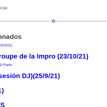
3:59h
ionados
roupe de la Impro (23/10/21)
esión DJ)(25/9/21)
1)
JS