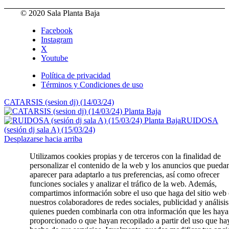
© 2020 Sala Planta Baja
Facebook
Instagram
X
Youtube
Política de privacidad
Términos y Condiciones de uso
CATARSIS (sesion dj) (14/03/24)
RUIDOSA
(sesión dj sala A) (15/03/24)
Desplazarse hacia arriba
Utilizamos cookies propias y de terceros con la finalidad de
personalizar el contenido de la web y los anuncios que pueda
aparecer para adaptarlo a tus preferencias, así como ofrecer
funciones sociales y analizar el tráfico de la web. Además,
compartimos información sobre el uso que haga del sitio web
nuestros colaboradores de redes sociales, publicidad y análisi
quienes pueden combinarla con otra información que les haya
proporcionado o que hayan recopilado a partir del uso que ha