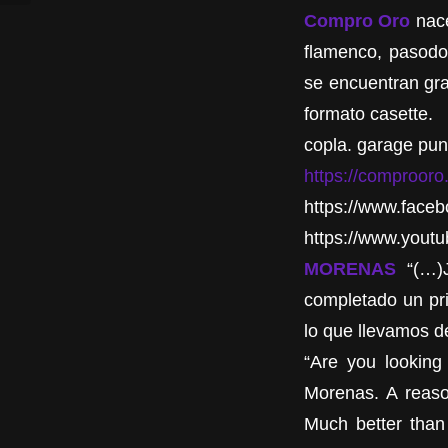
Compro Oro
nace
flamenco, pasodob
se encuentran gra
formato casette.
copla. garage pun
https://comproor
https://www.face
https://www.you
MORENAS
“(…)J
completado un pri
lo que llevamos 
“Are you looking 
Morenas. A reason
Much better than