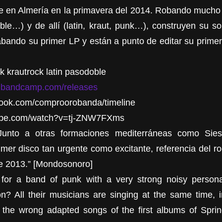
 en Almería en la primavera del 2014. Robando mucho 
le…) y de allí (latin, kraut, punk…), construyen su s
bando su primer LP y están a punto de editar su prim
k krautrock latin pasodoble
o.bandcamp.com/releases
book.com/comproorobanda/timeline
tube.com/watch?v=tj-ZNW7FXms
unto a otras formaciones mediterráneas como Sies
mer disco tan urgente como excitante, referencia del ro
de 2013.” [Mondosonoro]
for a band of punk with a very strong noisy personal
? All their musicians are singing at the same time, 
 the wrong adapted songs of the first albums of Spri