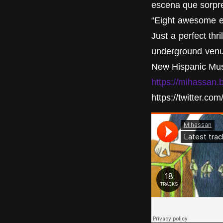
escena que sorpr
“Eight awesome ele
Just a perfect thr
underground venue
New Hispanic Mus
https://mihassan
https://twitter.co