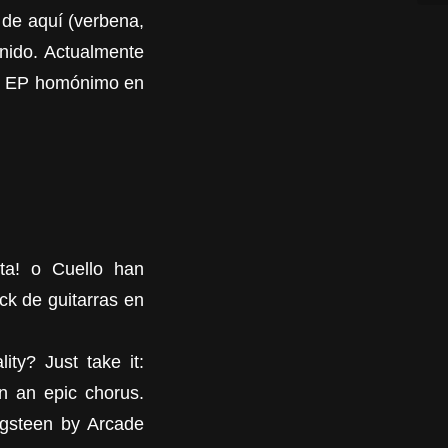
de aquí (verbena,
onido. Actualmente
er EP homónimo en
ta! o Cuello han
ck de guitarras en
ity? Just take it:
in an epic chorus.
ngsteen by Arcade