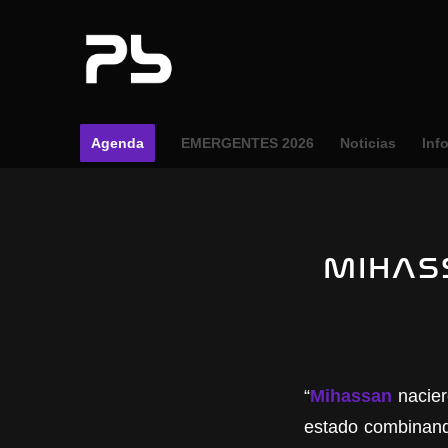
Agenda
EMERGENTES 2026
Noticias
Inf
MIHAS
“
Mihassan
nacier
estado combinando