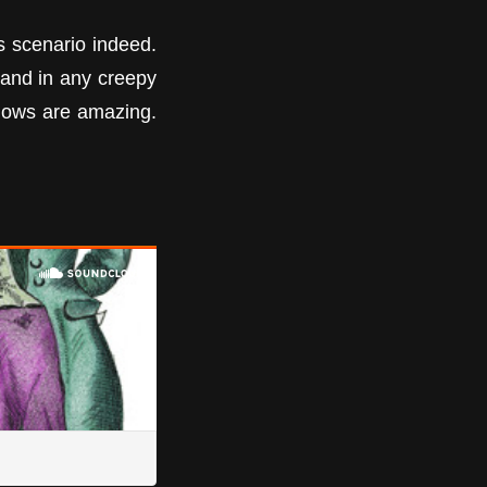
is scenario indeed.
 band in any creepy
shows are amazing.