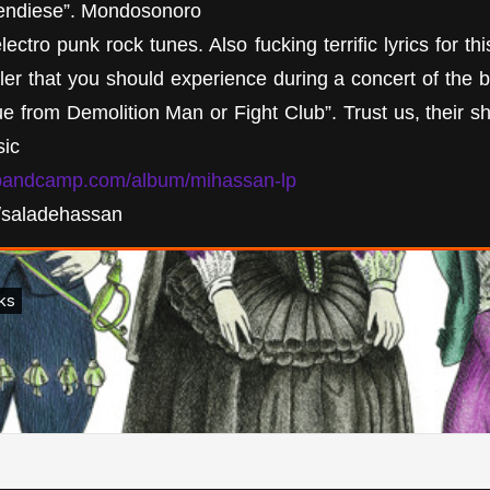
endiese”. Mondosonoro
ctro punk rock tunes. Also fucking terrific lyrics for th
iller that you should experience during a concert of the
 from Demolition Man or Fight Club”. Trust us, their 
ic
.bandcamp.com/album/mihassan-lp
m/saladehassan