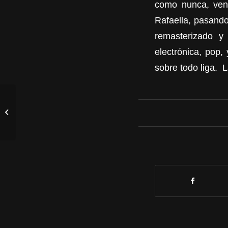
como nunca, ven
Rafaella, pasando
remasterizado y
electrónica, pop,
sobre todo liga. L
GENTEMAYOR + EL
LOBO EN TU PUERTA
+ CHOCHOS Y
MOSCAS