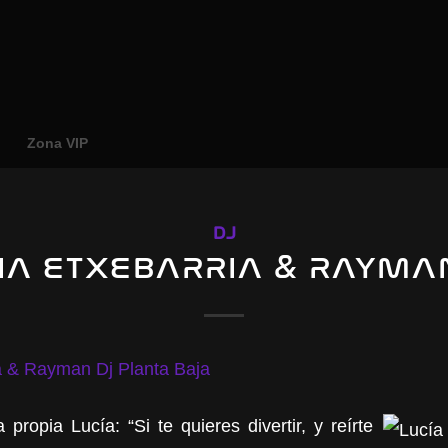
o
Zona VIP
DJ
IA ETXEBARRIA & RAYMA
propia Lucía: “Si te quieres divertir, y reírte