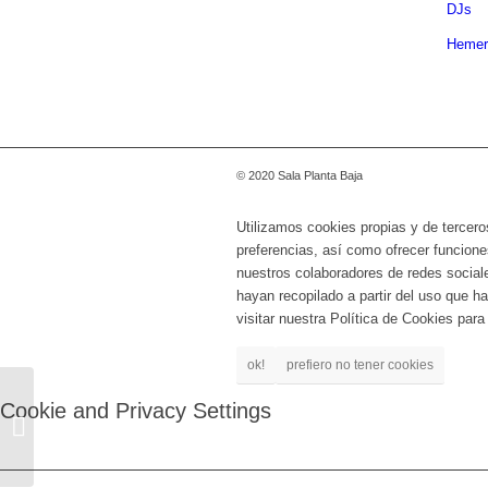
DJs
Hemer
© 2020 Sala Planta Baja
Utilizamos cookies propias y de tercero
preferencias, así como ofrecer funcione
nuestros colaboradores de redes social
hayan recopilado a partir del uso que 
visitar nuestra Política de Cookies par
ok!
prefiero no tener cookies
APARTAMENTOS
Cookie and Privacy Settings
ACAPULCO + S.U.E. +
NAPOLEÓN SOLO +
REY CHICO + ARISTA
FIERA