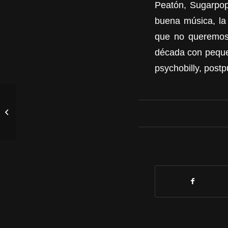
Peatón, Sugarpop
buena música, la 
que no queremos 
década con pequeño
psychobilly, pos
BIGGIE SKILLS