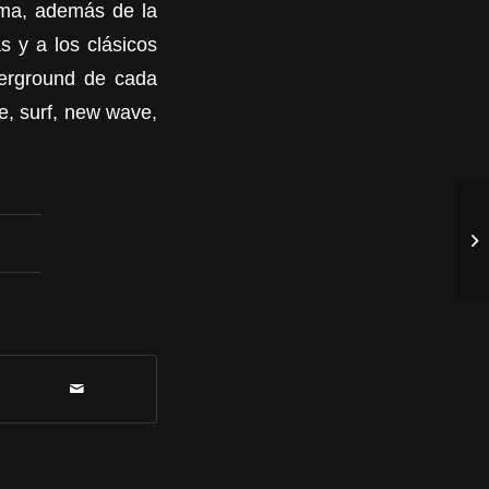
ima, además de la
s y a los clásicos
derground de cada
ge, surf, new wave,
Un