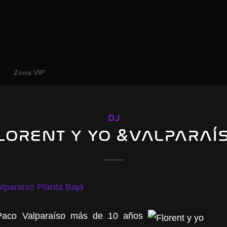
o
Zona VIP
DJ
LORENT Y YO &VALPARAÍ
Paco Valparaíso más de 10 años