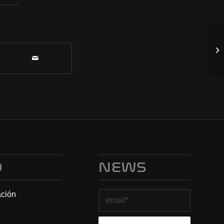
O
NEWS
ación