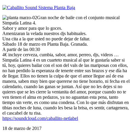
Gran noche de baile con el conjunto musical
Simpatía Latina 4.
Sabor y amor para que lo goces.
Amenizaran la velada nuestros djs habituales.
Una cita a la que usted no puede dejar de faltar.
Sábado 18 de marzo en Planta Baja. Granada.
A partir de las 00:30
4€ incluye cerveza, cumbia, sabor, amor, perreo, djs, videos …
Simpatía Latina 4 es un cuarteto musical al que le gustaría saber si
tú, hoy, quieres bailar con el son del vals de las mariposas con ellos,
no han perdido la esperanza de tenerte entre sus brazos y ese día ha
de llegar. Ellos no tienen la culpa de que el amor llegue así de esa
manera, saben muy bien que quererse no tiene horario, ni fecha en el
calendario, cuando las ganas se juntan. Así que no les dejes si no
quieres que se les cierre la ventanita del amor, porque cuando no te
ven tienen el alma en pedazos, ya no aguantan esta pena, tanto
tiempo sin verte, es como una condena. Con lo que más disfrutan en
tibias noches de luna, cuando les besa la brisa, es sentir, cartagenera,
el cascabel de tu risa.
https://soundcloud.com/caballito-netlabel
18 de marzo de 2017