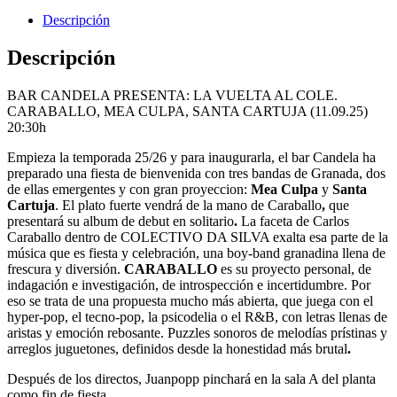
Descripción
Descripción
BAR CANDELA PRESENTA: LA VUELTA AL COLE.
CARABALLO, MEA CULPA, SANTA CARTUJA (11.09.25)
20:30h
Empieza la temporada 25/26 y para inaugurarla, el bar Candela ha
preparado una fiesta de bienvenida con tres bandas de Granada, dos
de ellas emergentes y con gran proyeccion:
Mea Culpa
y
Santa
Cartuja
. El plato fuerte vendrá de la mano de Caraballo
,
que
presentará su album de debut en solitario
.
La faceta de Carlos
Caraballo dentro de COLECTIVO DA SILVA exalta esa parte de la
música que es fiesta y celebración, una boy-band granadina llena de
frescura y diversión.
CARABALLO
es su proyecto personal, de
indagación e investigación, de introspección e incertidumbre. Por
eso se trata de una propuesta mucho más abierta, que juega con el
hyper-pop, el tecno-pop, la psicodelia o el R&B, con letras llenas de
aristas y emoción rebosante. Puzzles sonoros de melodías prístinas y
arreglos juguetones, definidos desde la honestidad más brutal
.
Después de los directos, Juanpopp pinchará en la sala A del planta
como fin de fiesta.