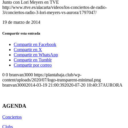
Junto con Lori Meyers en TVE
http://www.rtve.es/alacarta/videos/los-conciertos-de-radio-
3/conciertos-radio-3-lori-meyers-vs-aurora/1797047/
19 de marzo de 2014
Compartir esta entrada
Compartir en Facebook
Compartir en X
Compartir en WhatsApp
Compartir en Tumblr
Compartir por correo
0
0
branvan3000
https://plantabaja.club/wp-
content/uploads/2020/07/logo-transparent-minimal.png
branvan3000
2014-03-19 21:00:39
2020-07-20 10:40:37
AURORA
AGENDA
Conciertos
Clubs