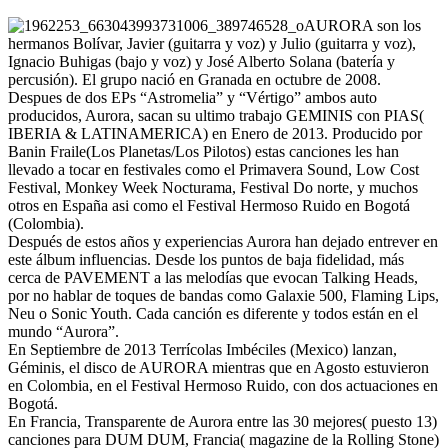
AURORA son los
hermanos Bolívar, Javier (guitarra y voz) y Julio (guitarra y voz),
Ignacio Buhigas (bajo y voz) y José Alberto Solana (batería y
percusión). El grupo nació en Granada en octubre de 2008.
Despues de dos EPs “Astromelia” y “Vértigo” ambos auto
producidos, Aurora, sacan su ultimo trabajo GEMINIS con PIAS(
IBERIA & LATINAMERICA) en Enero de 2013. Producido por
Banin Fraile(Los Planetas/Los Pilotos) estas canciones les han
llevado a tocar en festivales como el Primavera Sound, Low Cost
Festival, Monkey Week Nocturama, Festival Do norte, y muchos
otros en España asi como el Festival Hermoso Ruido en Bogotá
(Colombia).
Después de estos años y experiencias Aurora han dejado entrever en
este álbum influencias. Desde los puntos de baja fidelidad, más
cerca de PAVEMENT a las melodías que evocan Talking Heads,
por no hablar de toques de bandas como Galaxie 500, Flaming Lips,
Neu o Sonic Youth. Cada canción es diferente y todos están en el
mundo “Aurora”.
En Septiembre de 2013 Terrícolas Imbéciles (Mexico) lanzan,
Géminis, el disco de AURORA mientras que en Agosto estuvieron
en Colombia, en el Festival Hermoso Ruido, con dos actuaciones en
Bogotá.
En Francia, Transparente de Aurora entre las 30 mejores( puesto 13)
canciones para DUM DUM, Francia( magazine de la Rolling Stone)