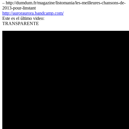
– http://dumdum.fr/magazine/listomania/les-meilleures-chansons-de-
2013-pour-linstant
http://auroraurora.bandcamp.com/
Este es el último video:
TRANSPARENTE