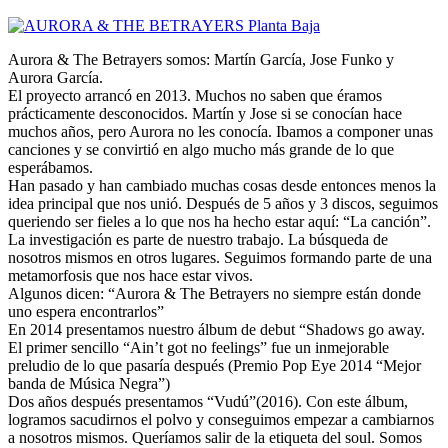
Aurora & The Betrayers somos: Martín García, Jose Funko y
Aurora García.
El proyecto arrancó en 2013. Muchos no saben que éramos
prácticamente desconocidos. Martín y Jose si se conocían hace
muchos años, pero Aurora no les conocía. Ibamos a componer unas
canciones y se convirtió en algo mucho más grande de lo que
esperábamos.
Han pasado y han cambiado muchas cosas desde entonces menos la
idea principal que nos unió. Después de 5 años y 3 discos, seguimos
queriendo ser fieles a lo que nos ha hecho estar aquí: “La canción”.
La investigación es parte de nuestro trabajo. La búsqueda de
nosotros mismos en otros lugares. Seguimos formando parte de una
metamorfosis que nos hace estar vivos.
Algunos dicen: “Aurora & The Betrayers no siempre están donde
uno espera encontrarlos”
En 2014 presentamos nuestro álbum de debut “Shadows go away.
El primer sencillo “Ain’t got no feelings” fue un inmejorable
preludio de lo que pasaría después (Premio Pop Eye 2014 “Mejor
banda de Música Negra”)
Dos años después presentamos “Vudú”(2016). Con este álbum,
logramos sacudirnos el polvo y conseguimos empezar a cambiarnos
a nosotros mismos. Queríamos salir de la etiqueta del soul. Somos