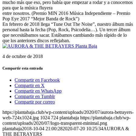
mucho más que eso, pero había que empezar a rodar y a conocernos
para que la música fluyera
entre nosotros. (Premio MIN 2016 Música Independiente – Premio
Pop Eye 2017 “Mejor Banda de Rock”)
En febrero de 2018 llega “Tune Out The Noise”, nuestro álbum más
personal hasta la fecha (Pop, Rock, Psicodelia…). Un tercer álbum
que necesitábamos sacar. Estábamos cambiando más rápido de lo
que los anteriores discos reflejaban.
4 de octubre de 2018
Compartir esta entrada
Compartir en Facebook
Compartir en X
Compartir en WhatsApp
Compartir en Tumblr
Compartir por correo
https://plantabaja.club/wp-content/uploads/2020/07/aurora-betrayers-
web-724x1024.jpg
1024
724
plantabaja
https://plantabaja.club/wp-
content/uploads/2020/07/logo-transparent-minimal.png
plantabaja
2018-10-04 21:00:28
2020-07-20 10:25:34
AURORA &
THE BETRAYERS