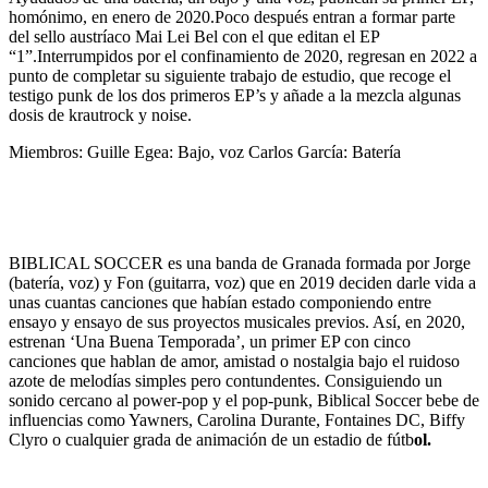
homónimo, en enero de 2020.Poco después entran a formar parte
del sello austríaco Mai Lei Bel con el que editan el EP
“1”.Interrumpidos por el confinamiento de 2020, regresan en 2022 a
punto de completar su siguiente trabajo de estudio, que recoge el
testigo punk de los dos primeros EP’s y añade a la mezcla algunas
dosis de krautrock y noise.
Miembros: Guille Egea: Bajo, voz Carlos García: Batería
BIBLICAL SOCCER es una banda de Granada formada por Jorge
(batería, voz) y Fon (guitarra, voz) que en 2019 deciden darle vida a
unas cuantas canciones que habían estado componiendo entre
ensayo y ensayo de sus proyectos musicales previos. Así, en 2020,
estrenan ‘Una Buena Temporada’, un primer EP con cinco
canciones que hablan de amor, amistad o nostalgia bajo el ruidoso
azote de melodías simples pero contundentes. Consiguiendo un
sonido cercano al power-pop y el pop-punk, Biblical Soccer bebe de
influencias como Yawners, Carolina Durante, Fontaines DC, Biffy
Clyro o cualquier grada de animación de un estadio de fútb
ol.