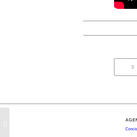
AGE
Don Gonzalo
Concie