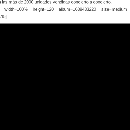
 las más de 2000 unidades vendidas concierto a concierto.
 width=100% height=120 album=1638433220 size=medium bg
7f5]