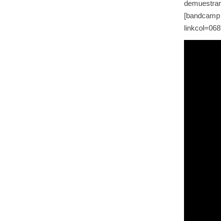
demuestran
[bandcamp
linkcol=068