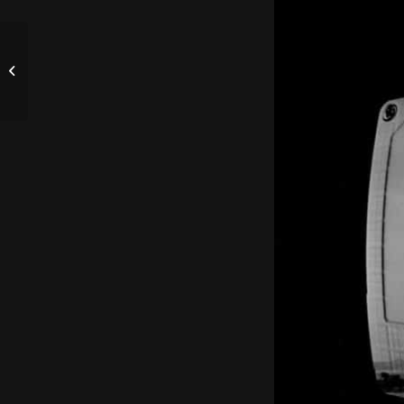
La Corporación dice:
Enamorados + Leonor
SS