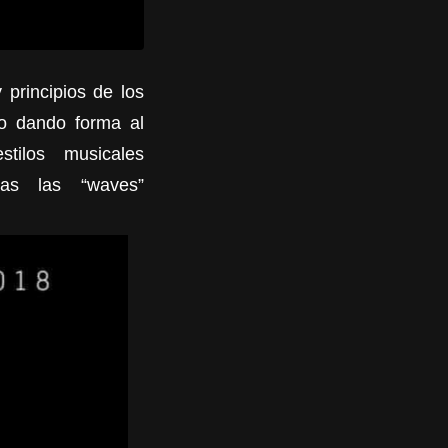
 principios de los
o dando forma al
ilos musicales
das las “
waves
”