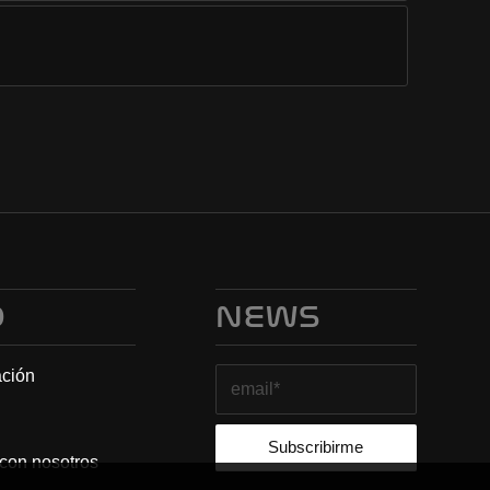
O
NEWS
ación
 con nosotros