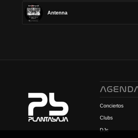
Antenna
AGEND
Conciertos
Clubs
DJs