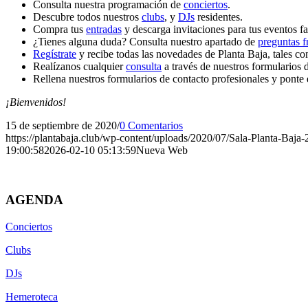
Consulta nuestra programación de
conciertos
.
Descubre todos nuestros
clubs
, y
DJs
residentes.
Compra tus
entradas
y descarga invitaciones para tus eventos fa
¿Tienes alguna duda? Consulta nuestro apartado de
preguntas f
Regístrate
y recibe todas las novedades de Planta Baja, tales c
Realízanos cualquier
consulta
a través de nuestros formularios 
Rellena nuestros formularios de contacto profesionales y ponte 
¡Bienvenidos!
15 de septiembre de 2020
/
0 Comentarios
https://plantabaja.club/wp-content/uploads/2020/07/Sala-Planta-Baja
19:00:58
2026-02-10 05:13:59
Nueva Web
AGENDA
Conciertos
Clubs
DJs
Hemeroteca