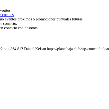
voritos.
recuentes
.
omo eventos próximos o promociones puntuales futuras.
de contacto.
en contacto con nosotros.
-22.png
864
813
Daniel Kelsan
https://plantabaja.club/wp-content/uplo